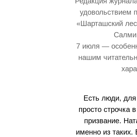
Редакция журна
удовольствием 
«Шарташский лес
Салмин
7 июля — особенн
нашим читательн
хара
Есть люди, для
просто строчка в
призвание. На
именно из таких.