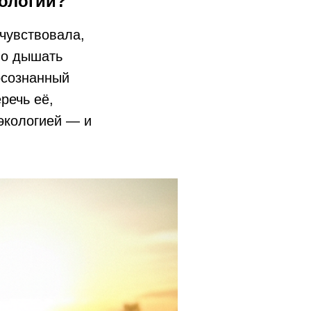
ологии?
 чувствовала,
но дышать
осознанный
речь её,
 экологией — и